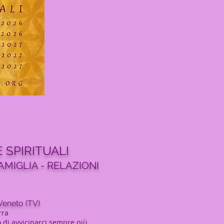
 SPIRITUALI
AMIGLIA - RELAZIONI
 Veneto (TV)
rra
 di avvicinarci sempre più