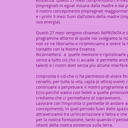
esistenza. Questi 27 mesi comprendono i 9 mesi
(impregnati in egual misura dalla madre e dal p
il nostro concepimento (impregnati maggiorment
e i primi 9 mesi fuori dall’utero della madre (im
sua energia).
Questi 27 mesi vengono chiamati IMPRONTA e s
programma attorno al quale noi svolgiamo la no
non ce ne liberiamo e ricominciamo a vivere la 
contatto con la Nostra Essenza.
Riconnettersi a quelle memorie e ripristinarle
senso a tutto ciò che ci accade e permette anche
talenti e i nostri doni senza più alcuna interfer
L’impronta è ciò che ci ha permesso di vivere fin 
cervello, per tutta la vita, capta (e attira) event
continuare a perpetuare il nostro programma es
Ecco perché siamo così fedeli a quelle primissi
crediamo che ci permettano di sopravvivere.
Lavorare con l’impronta ci permette di andare an
concepimento, in quel periodo fuori dallo spazi
attraversiamo tra un’incarnazione e l’altra e che
per la nostra formazione, tanto quando il period
istanti della nostra esistenza sulla terra.