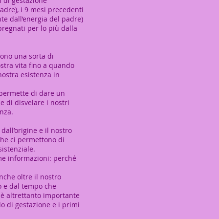
 di gestazione
adre), i 9 mesi precedenti
e dall’energia del padre)
pregnati per lo più dalla
ono una sorta di
stra vita fino a quando
nostra esistenza in
 permette di dare un
 di disvelare i nostri
enza.
dall’origine e il nostro
i che ci permettono di
istenziale.
me informazioni: perché
che oltre il nostro
o e dal tempo che
 è altrettanto importante
o di gestazione e i primi