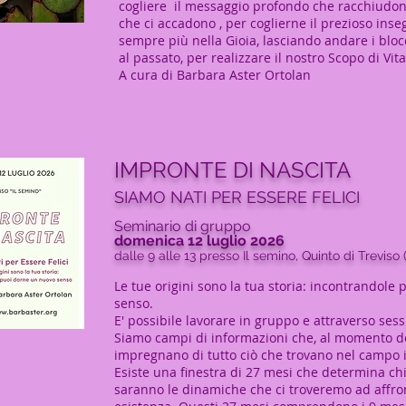
cogliere
il messaggio profondo che racchiudono i
che ci accadono , per coglierne il prezioso i
sempre più nella Gioia, l
asciando andare i blocc
al passato, per realizzare il nostro Scopo di Vita
A cura di Barbara Aster Ortolan
IMPRONTE DI NASCITA
SIAMO NATI PER ESSERE FELICI
Seminario di gruppo
domenica 12 luglio 2026
dalle 9 alle 13 presso Il semino, Quinto di Treviso 
Le tue origini sono la tua storia: incontrandole
senso.
E' possibile lavorare in gruppo e attraverso sessi
Siamo campi di informazioni che, al momento de
impregnano di tutto ciò che trovano nel campo i
Esiste una finestra di 27 mesi che determina chi
saranno le dinamiche che ci troveremo ad affro