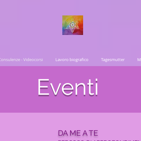
 A R B A R A
A S T E R
 Consulenze - Videocorsi
Lavoro biografico
Tagesmutter
M
Eventi
DA ME A TE