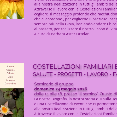
alla nostra Realizzazione in tutti gli ambiti dell
Attraverso il lavoro con le Costellazioni Familia
cogliere
il messaggio profondo che racchiudono i
che ci accadono , per coglierne il prezioso i
sempre più nella Gioia, l
asciando andare i blocc
al passato, per realizzare il nostro Scopo di Vita
A cura di Barbara Aster Ortolan
COSTELLAZIONI FAMILIARI E
SALUTE - PROGETTI - LAVORO - F
Seminario di gruppo
domenica 24 maggio 2026
dalle 14 alle 18, presso "Il semino", Quinto d
La nostra Biografia, la nostra storia qui sulla Te
è una Costellazione di eventi che ci permettono
alla nostra Realizzazione in tutti gli ambiti dell
Attraverso il lavoro con le Costellazioni Familia